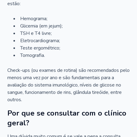
estão:
Hemograma;
Glicemia (em jejum);
TSH e T4 livre;
Eletrocardiograma;
Teste ergométrico;
Tomografia.
Check-ups (ou exames de rotina) são recomendados pelo
menos uma vez por ano e são fundamentais para a
avaliação do sistema imunológico, níveis de glicose no
sangue, funcionamento de rins, glândula tireóide, entre
outros.
Por que se consultar com o clínico
geral?
Uma dúvida muito comum é se vale a pena a consulta