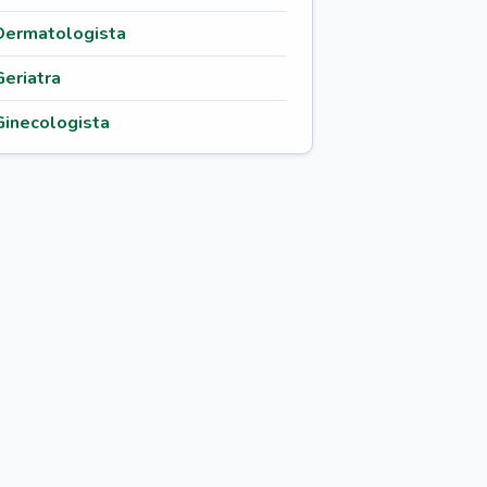
Dermatologista
Geriatra
Ginecologista