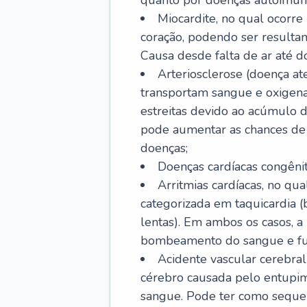
quanto por doenças autoimune
Miocardite, no qual ocorr
coração, podendo ser resultant
Causa desde falta de ar até do
Arteriosclerose (doença ate
transportam sangue e oxigena
estreitas devido ao acúmulo 
pode aumentar as chances de s
doenças;
Doenças cardíacas congênit
Arritmias cardíacas, no qua
categorizada em taquicardia (b
lentas). Em ambos os casos, 
bombeamento do sangue e fu
Acidente vascular cerebral
cérebro causada pelo entupim
sangue. Pode ter como sequel