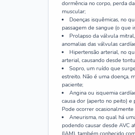
dormência no corpo, perda da 
muscular;
Doenças isquêmicas, no qua
passagem de sangue (o que inc
Prolapso da válvula mitra
anomalias das válvulas cardíac
Hipertensão arterial, no q
arterial, causando desde tontu
Sopro, um ruído que surg
estreito. Não é uma doença, m
paciente;
Angina ou isquemia cardía
causa dor (aperto no peito) e
Pode ocorrer ocasionalmente 
Aneurisma, no qual há uma
podendo causar desde AVC até
(IAM), também conhecido com