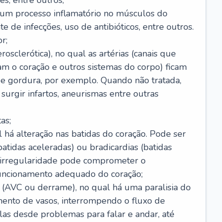
s, entre outros;
e um processo inflamatório no músculos do
e de infecções, uso de antibióticos, entre outros.
r;
rosclerótica), no qual as artérias (canais que
m o coração e outros sistemas do corpo) ficam
de gordura, por exemplo. Quando não tratada,
urgir infartos, aneurismas entre outras
as;
l há alteração nas batidas do coração. Pode ser
atidas aceleradas) ou bradicardias (batidas
a irregularidade pode comprometer o
ncionamento adequado do coração;
 (AVC ou derrame), no qual há uma paralisia do
ento de vasos, interrompendo o fluxo de
as desde problemas para falar e andar, até