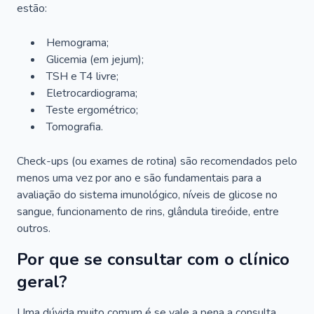
estão:
Hemograma;
Glicemia (em jejum);
TSH e T4 livre;
Eletrocardiograma;
Teste ergométrico;
Tomografia.
Check-ups (ou exames de rotina) são recomendados pelo
menos uma vez por ano e são fundamentais para a
avaliação do sistema imunológico, níveis de glicose no
sangue, funcionamento de rins, glândula tireóide, entre
outros.
Por que se consultar com o clínico
geral?
Uma dúvida muito comum é se vale a pena a consulta