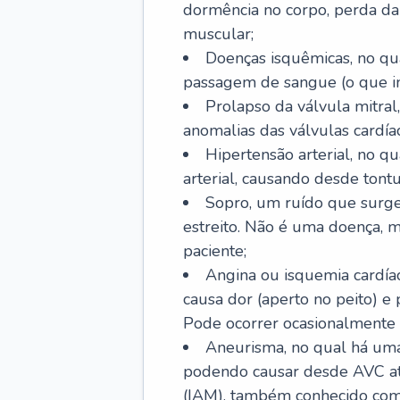
dormência no corpo, perda da 
muscular;
Doenças isquêmicas, no qua
passagem de sangue (o que inc
Prolapso da válvula mitra
anomalias das válvulas cardíac
Hipertensão arterial, no q
arterial, causando desde tontu
Sopro, um ruído que surg
estreito. Não é uma doença, m
paciente;
Angina ou isquemia cardía
causa dor (aperto no peito) e
Pode ocorrer ocasionalmente 
Aneurisma, no qual há uma
podendo causar desde AVC até
(IAM), também conhecido com