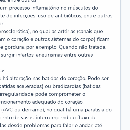
s, entre outros;
e um processo inflamatório no músculos do
e de infecções, uso de antibióticos, entre outros.
r;
rosclerótica), no qual as artérias (canais que
m o coração e outros sistemas do corpo) ficam
de gordura, por exemplo. Quando não tratada,
urgir infartos, aneurismas entre outras
as;
l há alteração nas batidas do coração. Pode ser
atidas aceleradas) ou bradicardias (batidas
a irregularidade pode comprometer o
ncionamento adequado do coração;
 (AVC ou derrame), no qual há uma paralisia do
ento de vasos, interrompendo o fluxo de
as desde problemas para falar e andar, até