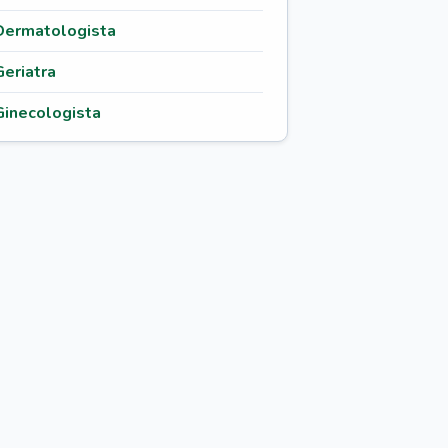
Dermatologista
Geriatra
Ginecologista