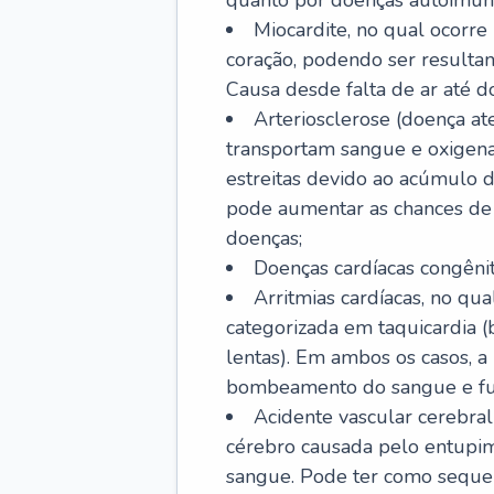
quanto por doenças autoimune
Miocardite, no qual ocorr
coração, podendo ser resultant
Causa desde falta de ar até do
Arteriosclerose (doença ate
transportam sangue e oxigena
estreitas devido ao acúmulo 
pode aumentar as chances de s
doenças;
Doenças cardíacas congênit
Arritmias cardíacas, no qua
categorizada em taquicardia (b
lentas). Em ambos os casos, 
bombeamento do sangue e fu
Acidente vascular cerebral
cérebro causada pelo entupim
sangue. Pode ter como sequel