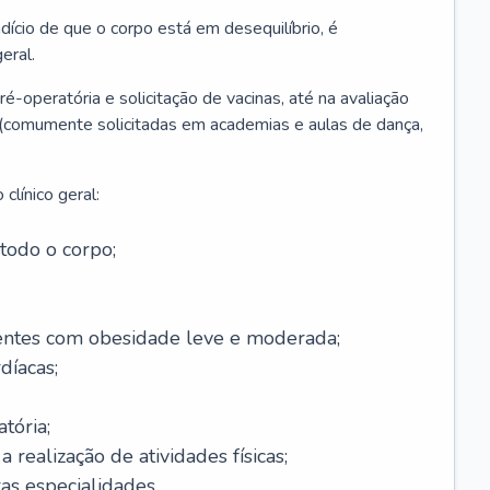
ício de que o corpo está em desequilíbrio, é
eral.
é-operatória e solicitação de vacinas, até na avaliação
as (comumente solicitadas em academias e aulas de dança,
clínico geral:
todo o corpo;
ntes com obesidade leve e moderada;
díacas;
tória;
 realização de atividades físicas;
s especialidades.