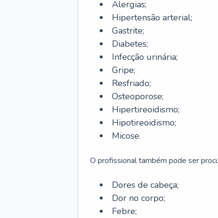
Alergias;
Hipertensão arterial;
Gastrite;
Diabetes;
Infecção urinária;
Gripe;
Resfriado;
Osteoporose;
Hipertireoidismo;
Hipotireoidismo;
Micose.
O profissional também pode ser pro
Dores de cabeça;
Dor no corpo;
Febre;