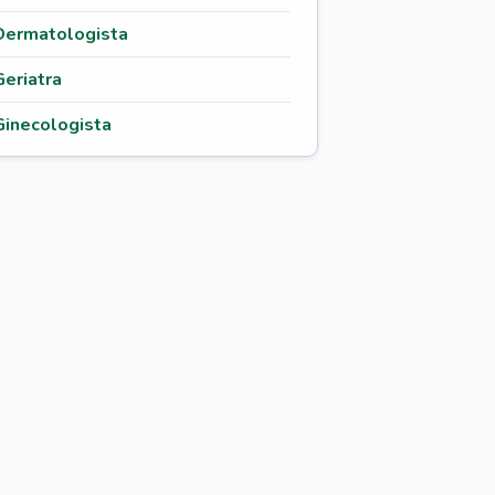
Dermatologista
Geriatra
Ginecologista