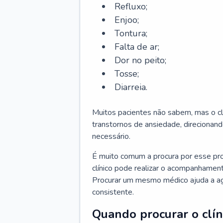
Refluxo;
Enjoo;
Tontura;
Falta de ar;
Dor no peito;
Tosse;
Diarreia.
Muitos pacientes não sabem, mas o cl
transtornos de ansiedade, direcionand
necessário.
É muito comum a procura por esse pr
clínico pode realizar o acompanhament
Procurar um mesmo médico ajuda a agil
consistente.
Quando procurar o clín