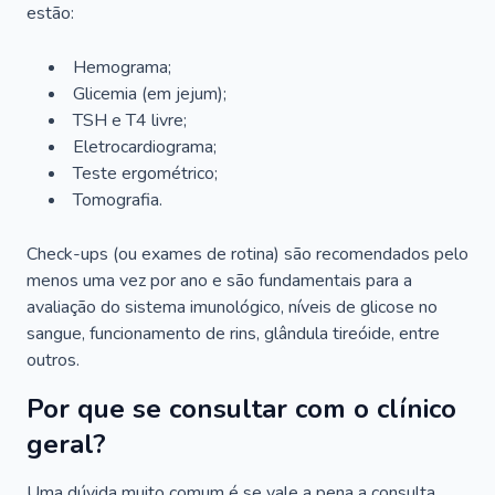
estão:
Hemograma;
Glicemia (em jejum);
TSH e T4 livre;
Eletrocardiograma;
Teste ergométrico;
Tomografia.
Check-ups (ou exames de rotina) são recomendados pelo
menos uma vez por ano e são fundamentais para a
avaliação do sistema imunológico, níveis de glicose no
sangue, funcionamento de rins, glândula tireóide, entre
outros.
Por que se consultar com o clínico
geral?
Uma dúvida muito comum é se vale a pena a consulta