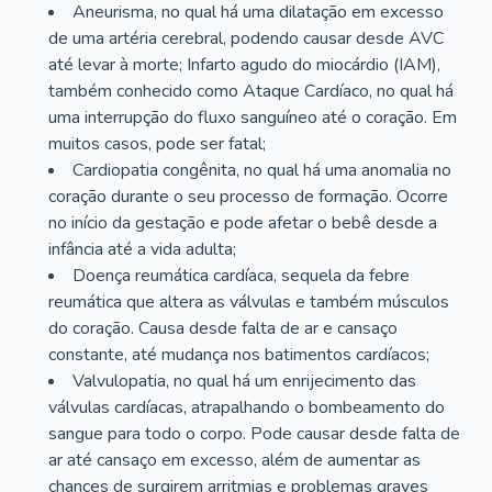
Aneurisma, no qual há uma dilatação em excesso
de uma artéria cerebral, podendo causar desde AVC
até levar à morte; Infarto agudo do miocárdio (IAM),
também conhecido como Ataque Cardíaco, no qual há
uma interrupção do fluxo sanguíneo até o coração. Em
muitos casos, pode ser fatal;
Cardiopatia congênita, no qual há uma anomalia no
coração durante o seu processo de formação. Ocorre
no início da gestação e pode afetar o bebê desde a
infância até a vida adulta;
Doença reumática cardíaca, sequela da febre
reumática que altera as válvulas e também músculos
do coração. Causa desde falta de ar e cansaço
constante, até mudança nos batimentos cardíacos;
Valvulopatia, no qual há um enrijecimento das
válvulas cardíacas, atrapalhando o bombeamento do
sangue para todo o corpo. Pode causar desde falta de
ar até cansaço em excesso, além de aumentar as
chances de surgirem arritmias e problemas graves