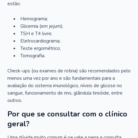
estão:
Hemograma;
Glicemia (em jejum);
TSH e T4 livre;
Eletrocardiograma;
Teste ergométrico;
Tomografia.
Check-ups (ou exames de rotina) são recomendados pelo
menos uma vez por ano e são fundamentais para a
avaliação do sistema imunológico, níveis de glicose no
sangue, funcionamento de rins, glândula tireóide, entre
outros.
Por que se consultar com o clínico
geral?
Uma dúvida muito comum é se vale a pena a consulta