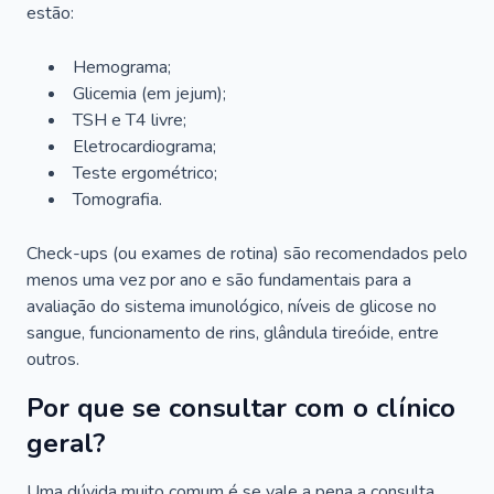
estão:
Hemograma;
Glicemia (em jejum);
TSH e T4 livre;
Eletrocardiograma;
Teste ergométrico;
Tomografia.
Check-ups (ou exames de rotina) são recomendados pelo
menos uma vez por ano e são fundamentais para a
avaliação do sistema imunológico, níveis de glicose no
sangue, funcionamento de rins, glândula tireóide, entre
outros.
Por que se consultar com o clínico
geral?
Uma dúvida muito comum é se vale a pena a consulta