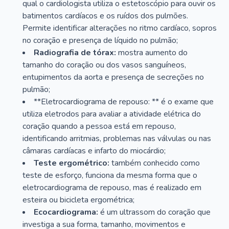
qual o cardiologista utiliza o estetoscópio para ouvir os
batimentos cardíacos e os ruídos dos pulmões.
Permite identificar alterações no ritmo cardíaco, sopros
no coração e presença de líquido no pulmão;
Radiografia de tórax:
mostra aumento do
tamanho do coração ou dos vasos sanguíneos,
entupimentos da aorta e presença de secreções no
pulmão;
**Eletrocardiograma de repouso: ** é o exame que
utiliza eletrodos para avaliar a atividade elétrica do
coração quando a pessoa está em repouso,
identificando arritmias, problemas nas válvulas ou nas
câmaras cardíacas e infarto do miocárdio;
Teste ergométrico:
também conhecido como
teste de esforço, funciona da mesma forma que o
eletrocardiograma de repouso, mas é realizado em
esteira ou bicicleta ergométrica;
Ecocardiograma:
é um ultrassom do coração que
investiga a sua forma, tamanho, movimentos e