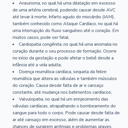
Aneurisma, no qual há uma dilatação em excesso
de uma artéria cerebral, podendo causar desde AVC
até levar à morte; Infarto agudo do miocárdio (IAM),
também conhecido como Ataque Cardíaco, no qual há
uma interrupção do fluxo sanguíneo até o coração. Em
muitos casos, pode ser fatal;
Cardiopatia congênita, no qual há uma anomalia no
coração durante o seu processo de formação. Ocorre
no início da gestação e pode afetar o bebê desde a
infância até a vida adulta;
Doença reumática cardíaca, sequela da febre
reumática que altera as válvulas e também músculos
do coração. Causa desde falta de ar e cansaço
constante, até mudança nos batimentos cardíacos;
Valvulopatia, no qual há um enrijecimento das
válvulas cardíacas, atrapalhando o bombeamento do
sangue para todo o corpo. Pode causar desde falta de
ar até cansaço em excesso, além de aumentar as
chances de surgirem arritmias e problemas graves