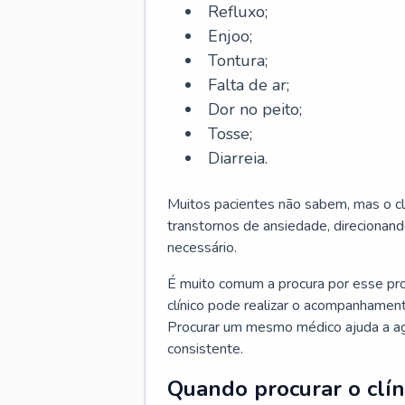
Refluxo;
Enjoo;
Tontura;
Falta de ar;
Dor no peito;
Tosse;
Diarreia.
Muitos pacientes não sabem, mas o cl
transtornos de ansiedade, direcionand
necessário.
É muito comum a procura por esse pr
clínico pode realizar o acompanhament
Procurar um mesmo médico ajuda a agil
consistente.
Quando procurar o clín