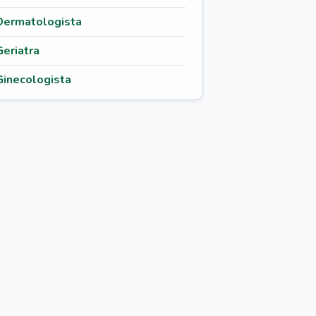
Dermatologista
Geriatra
Ginecologista