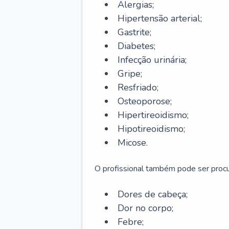
Alergias;
Hipertensão arterial;
Gastrite;
Diabetes;
Infecção urinária;
Gripe;
Resfriado;
Osteoporose;
Hipertireoidismo;
Hipotireoidismo;
Micose.
O profissional também pode ser pro
Dores de cabeça;
Dor no corpo;
Febre;