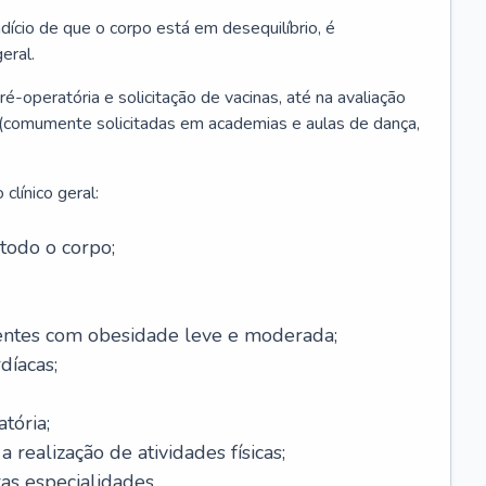
ício de que o corpo está em desequilíbrio, é
eral.
é-operatória e solicitação de vacinas, até na avaliação
as (comumente solicitadas em academias e aulas de dança,
clínico geral:
todo o corpo;
ntes com obesidade leve e moderada;
díacas;
tória;
 realização de atividades físicas;
s especialidades.