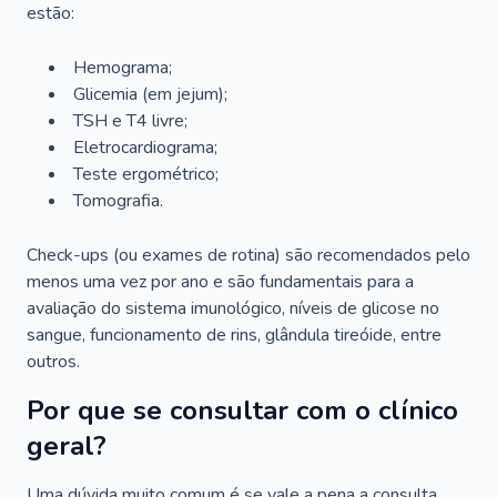
estão:
Hemograma;
Glicemia (em jejum);
TSH e T4 livre;
Eletrocardiograma;
Teste ergométrico;
Tomografia.
Check-ups (ou exames de rotina) são recomendados pelo
menos uma vez por ano e são fundamentais para a
avaliação do sistema imunológico, níveis de glicose no
sangue, funcionamento de rins, glândula tireóide, entre
outros.
Por que se consultar com o clínico
geral?
Uma dúvida muito comum é se vale a pena a consulta