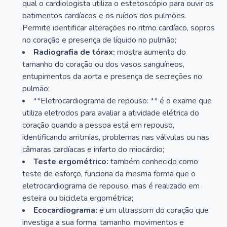
qual o cardiologista utiliza o estetoscópio para ouvir os
batimentos cardíacos e os ruídos dos pulmões.
Permite identificar alterações no ritmo cardíaco, sopros
no coração e presença de líquido no pulmão;
Radiografia de tórax:
mostra aumento do
tamanho do coração ou dos vasos sanguíneos,
entupimentos da aorta e presença de secreções no
pulmão;
**Eletrocardiograma de repouso: ** é o exame que
utiliza eletrodos para avaliar a atividade elétrica do
coração quando a pessoa está em repouso,
identificando arritmias, problemas nas válvulas ou nas
câmaras cardíacas e infarto do miocárdio;
Teste ergométrico:
também conhecido como
teste de esforço, funciona da mesma forma que o
eletrocardiograma de repouso, mas é realizado em
esteira ou bicicleta ergométrica;
Ecocardiograma:
é um ultrassom do coração que
investiga a sua forma, tamanho, movimentos e