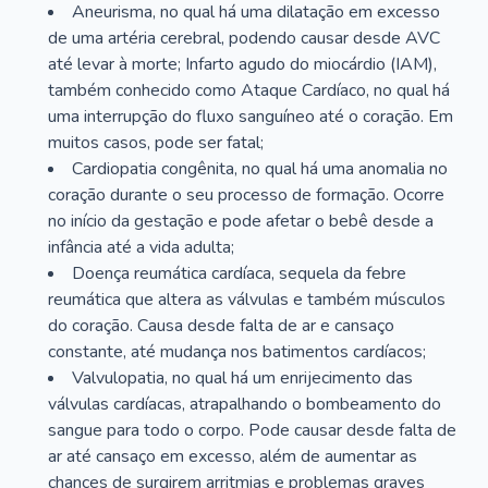
Aneurisma, no qual há uma dilatação em excesso
de uma artéria cerebral, podendo causar desde AVC
até levar à morte; Infarto agudo do miocárdio (IAM),
também conhecido como Ataque Cardíaco, no qual há
uma interrupção do fluxo sanguíneo até o coração. Em
muitos casos, pode ser fatal;
Cardiopatia congênita, no qual há uma anomalia no
coração durante o seu processo de formação. Ocorre
no início da gestação e pode afetar o bebê desde a
infância até a vida adulta;
Doença reumática cardíaca, sequela da febre
reumática que altera as válvulas e também músculos
do coração. Causa desde falta de ar e cansaço
constante, até mudança nos batimentos cardíacos;
Valvulopatia, no qual há um enrijecimento das
válvulas cardíacas, atrapalhando o bombeamento do
sangue para todo o corpo. Pode causar desde falta de
ar até cansaço em excesso, além de aumentar as
chances de surgirem arritmias e problemas graves