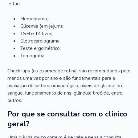
estão:
Hemograma;
Glicemia (em jejum);
TSH e T4 livre;
Eletrocardiograma;
Teste ergométrico;
Tomografia.
Check-ups (ou exames de rotina) são recomendados pelo
menos uma vez por ano e são fundamentais para a
avaliação do sistema imunológico, níveis de glicose no
sangue, funcionamento de rins, glândula tireóide, entre
outros.
Por que se consultar com o clínico
geral?
Uma dúvida muito comum é se vale a pena a consulta