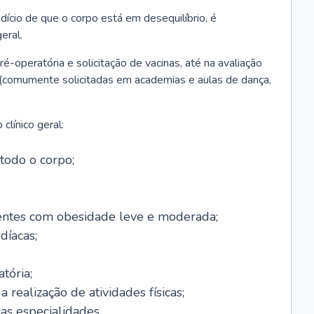
ício de que o corpo está em desequilíbrio, é
eral.
é-operatória e solicitação de vacinas, até na avaliação
as (comumente solicitadas em academias e aulas de dança,
clínico geral:
todo o corpo;
ntes com obesidade leve e moderada;
díacas;
tória;
 realização de atividades físicas;
s especialidades.