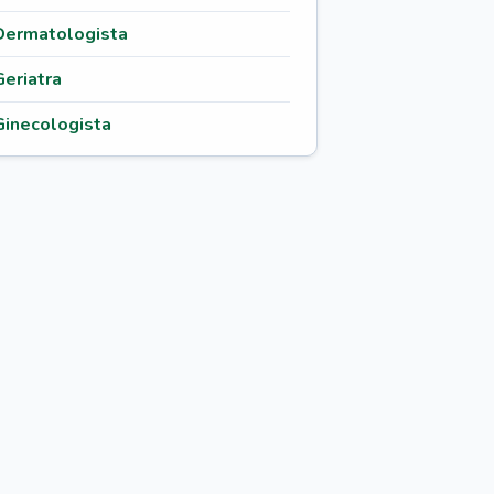
Dermatologista
Geriatra
Ginecologista