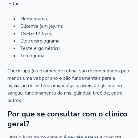
estão:
Hemograma;
Glicemia (em jejum);
TSH e T4 livre;
Eletrocardiograma;
Teste ergométrico;
Tomografia.
Check-ups (ou exames de rotina) são recomendados pelo
menos uma vez por ano e são fundamentais para a
avaliação do sistema imunológico, níveis de glicose no
sangue, funcionamento de rins, glândula tireóide, entre
outros.
Por que se consultar com o clínico
geral?
Uma dúvida muito comum é se vale a pena a consulta