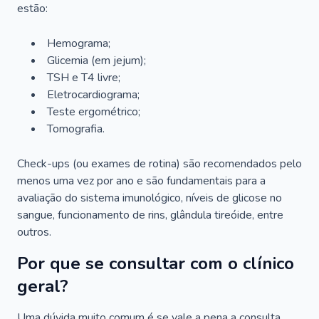
estão:
Hemograma;
Glicemia (em jejum);
TSH e T4 livre;
Eletrocardiograma;
Teste ergométrico;
Tomografia.
Check-ups (ou exames de rotina) são recomendados pelo
menos uma vez por ano e são fundamentais para a
avaliação do sistema imunológico, níveis de glicose no
sangue, funcionamento de rins, glândula tireóide, entre
outros.
Por que se consultar com o clínico
geral?
Uma dúvida muito comum é se vale a pena a consulta