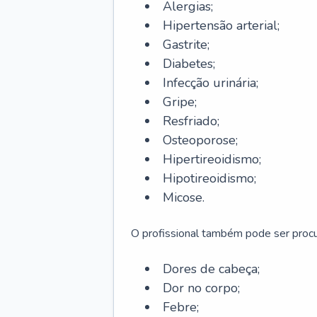
Alergias;
Hipertensão arterial;
Gastrite;
Diabetes;
Infecção urinária;
Gripe;
Resfriado;
Osteoporose;
Hipertireoidismo;
Hipotireoidismo;
Micose.
O profissional também pode ser pro
Dores de cabeça;
Dor no corpo;
Febre;