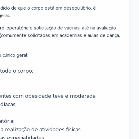
ício de que o corpo está em desequilíbrio, é
eral.
é-operatória e solicitação de vacinas, até na avaliação
as (comumente solicitadas em academias e aulas de dança,
clínico geral:
todo o corpo;
ntes com obesidade leve e moderada;
díacas;
tória;
 realização de atividades físicas;
s especialidades.