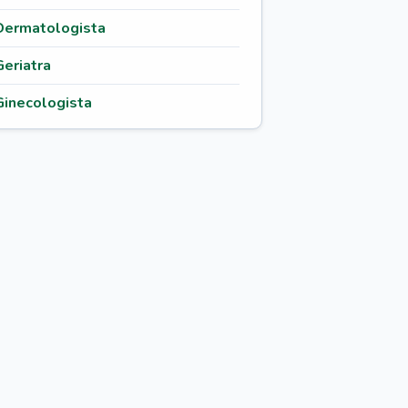
Dermatologista
Geriatra
Ginecologista