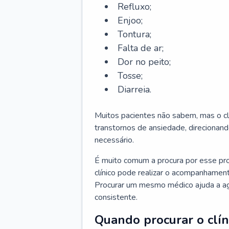
Refluxo;
Enjoo;
Tontura;
Falta de ar;
Dor no peito;
Tosse;
Diarreia.
Muitos pacientes não sabem, mas o cl
transtornos de ansiedade, direcionand
necessário.
É muito comum a procura por esse pr
clínico pode realizar o acompanhament
Procurar um mesmo médico ajuda a agil
consistente.
Quando procurar o clín