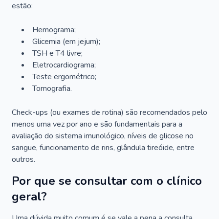
estão:
Hemograma;
Glicemia (em jejum);
TSH e T4 livre;
Eletrocardiograma;
Teste ergométrico;
Tomografia.
Check-ups (ou exames de rotina) são recomendados pelo
menos uma vez por ano e são fundamentais para a
avaliação do sistema imunológico, níveis de glicose no
sangue, funcionamento de rins, glândula tireóide, entre
outros.
Por que se consultar com o clínico
geral?
Uma dúvida muito comum é se vale a pena a consulta