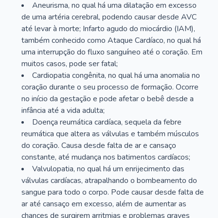
Aneurisma, no qual há uma dilatação em excesso
de uma artéria cerebral, podendo causar desde AVC
até levar à morte; Infarto agudo do miocárdio (IAM),
também conhecido como Ataque Cardíaco, no qual há
uma interrupção do fluxo sanguíneo até o coração. Em
muitos casos, pode ser fatal;
Cardiopatia congênita, no qual há uma anomalia no
coração durante o seu processo de formação. Ocorre
no início da gestação e pode afetar o bebê desde a
infância até a vida adulta;
Doença reumática cardíaca, sequela da febre
reumática que altera as válvulas e também músculos
do coração. Causa desde falta de ar e cansaço
constante, até mudança nos batimentos cardíacos;
Valvulopatia, no qual há um enrijecimento das
válvulas cardíacas, atrapalhando o bombeamento do
sangue para todo o corpo. Pode causar desde falta de
ar até cansaço em excesso, além de aumentar as
chances de surgirem arritmias e problemas graves