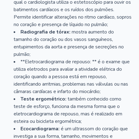
qual o cardiologista utiliza o estetoscópio para ouvir os
batimentos cardíacos e os ruídos dos pulmões.
Permite identificar alterações no ritmo cardíaco, sopros
no coração e presença de líquido no pulmão;
Radiografia de tórax:
mostra aumento do
tamanho do coração ou dos vasos sanguíneos,
entupimentos da aorta e presença de secreções no
pulmão;
**Eletrocardiograma de repouso: ** é o exame que
utiliza eletrodos para avaliar a atividade elétrica do
coração quando a pessoa está em repouso,
identificando arritmias, problemas nas válvulas ou nas
câmaras cardíacas e infarto do miocárdio;
Teste ergométrico:
também conhecido como
teste de esforço, funciona da mesma forma que o
eletrocardiograma de repouso, mas é realizado em
esteira ou bicicleta ergométrica;
Ecocardiograma:
é um ultrassom do coração que
investiga a sua forma, tamanho, movimentos e