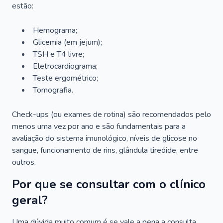
estão:
Hemograma;
Glicemia (em jejum);
TSH e T4 livre;
Eletrocardiograma;
Teste ergométrico;
Tomografia.
Check-ups (ou exames de rotina) são recomendados pelo
menos uma vez por ano e são fundamentais para a
avaliação do sistema imunológico, níveis de glicose no
sangue, funcionamento de rins, glândula tireóide, entre
outros.
Por que se consultar com o clínico
geral?
Uma dúvida muito comum é se vale a pena a consulta