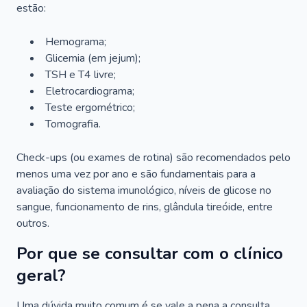
estão:
Hemograma;
Glicemia (em jejum);
TSH e T4 livre;
Eletrocardiograma;
Teste ergométrico;
Tomografia.
Check-ups (ou exames de rotina) são recomendados pelo
menos uma vez por ano e são fundamentais para a
avaliação do sistema imunológico, níveis de glicose no
sangue, funcionamento de rins, glândula tireóide, entre
outros.
Por que se consultar com o clínico
geral?
Uma dúvida muito comum é se vale a pena a consulta