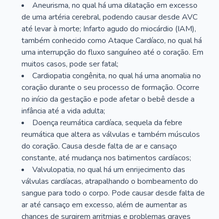
Aneurisma, no qual há uma dilatação em excesso
de uma artéria cerebral, podendo causar desde AVC
até levar à morte; Infarto agudo do miocárdio (IAM),
também conhecido como Ataque Cardíaco, no qual há
uma interrupção do fluxo sanguíneo até o coração. Em
muitos casos, pode ser fatal;
Cardiopatia congênita, no qual há uma anomalia no
coração durante o seu processo de formação. Ocorre
no início da gestação e pode afetar o bebê desde a
infância até a vida adulta;
Doença reumática cardíaca, sequela da febre
reumática que altera as válvulas e também músculos
do coração. Causa desde falta de ar e cansaço
constante, até mudança nos batimentos cardíacos;
Valvulopatia, no qual há um enrijecimento das
válvulas cardíacas, atrapalhando o bombeamento do
sangue para todo o corpo. Pode causar desde falta de
ar até cansaço em excesso, além de aumentar as
chances de surgirem arritmias e problemas graves