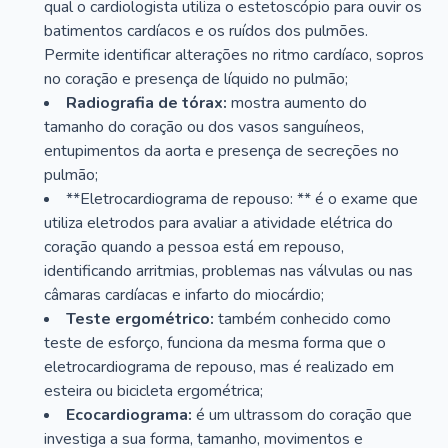
qual o cardiologista utiliza o estetoscópio para ouvir os
batimentos cardíacos e os ruídos dos pulmões.
Permite identificar alterações no ritmo cardíaco, sopros
no coração e presença de líquido no pulmão;
Radiografia de tórax:
mostra aumento do
tamanho do coração ou dos vasos sanguíneos,
entupimentos da aorta e presença de secreções no
pulmão;
**Eletrocardiograma de repouso: ** é o exame que
utiliza eletrodos para avaliar a atividade elétrica do
coração quando a pessoa está em repouso,
identificando arritmias, problemas nas válvulas ou nas
câmaras cardíacas e infarto do miocárdio;
Teste ergométrico:
também conhecido como
teste de esforço, funciona da mesma forma que o
eletrocardiograma de repouso, mas é realizado em
esteira ou bicicleta ergométrica;
Ecocardiograma:
é um ultrassom do coração que
investiga a sua forma, tamanho, movimentos e