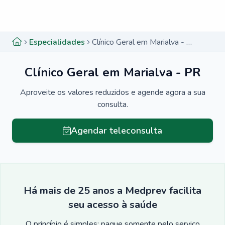
Menu lateral
Menu lateral
Especialidades
Clínico Geral em Marialva - PR
Clínico Geral em Marialva - PR
Aproveite os valores reduzidos e agende agora a sua
consulta.
Agendar teleconsulta
Há mais de 25 anos a Medprev facilita
seu acesso à saúde
O princípio é simples: pague somente pelo serviço