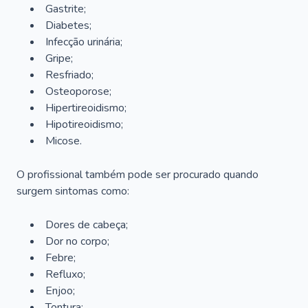
Gastrite;
Diabetes;
Infecção urinária;
Gripe;
Resfriado;
Osteoporose;
Hipertireoidismo;
Hipotireoidismo;
Micose.
O profissional também pode ser procurado quando
surgem sintomas como:
Dores de cabeça;
Dor no corpo;
Febre;
Refluxo;
Enjoo;
Tontura;