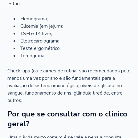
estão:
Hemograma;
Glicemia (em jejum);
TSH e T4 livre;
Eletrocardiograma;
Teste ergométrico;
Tomografia.
Check-ups (ou exames de rotina) são recomendados pelo
menos uma vez por ano e são fundamentais para a
avaliação do sistema imunológico, níveis de glicose no
sangue, funcionamento de rins, glândula tireóide, entre
outros.
Por que se consultar com o clínico
geral?
Uma dúvida muito comum é se vale a pena a consulta