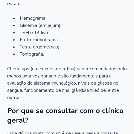
estão:
Hemograma;
Glicemia (em jejum);
TSH e T4 livre;
Eletrocardiograma;
Teste ergométrico;
Tomografia.
Check-ups (ou exames de rotina) são recomendados pelo
menos uma vez por ano e são fundamentais para a
avaliação do sistema imunológico, níveis de glicose no
sangue, funcionamento de rins, glândula tireóide, entre
outros.
Por que se consultar com o clínico
geral?
Uma dúvida muito comum é se vale a pena a consulta