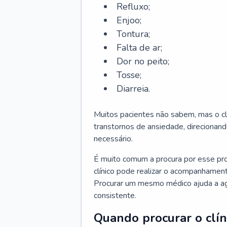
Refluxo;
Enjoo;
Tontura;
Falta de ar;
Dor no peito;
Tosse;
Diarreia.
Muitos pacientes não sabem, mas o cl
transtornos de ansiedade, direcionand
necessário.
É muito comum a procura por esse pr
clínico pode realizar o acompanhament
Procurar um mesmo médico ajuda a agil
consistente.
Quando procurar o clín