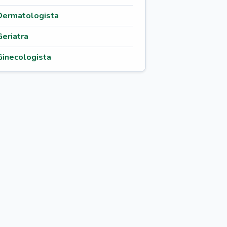
Dermatologista
Geriatra
Ginecologista