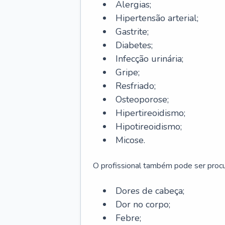
Alergias;
Hipertensão arterial;
Gastrite;
Diabetes;
Infecção urinária;
Gripe;
Resfriado;
Osteoporose;
Hipertireoidismo;
Hipotireoidismo;
Micose.
O profissional também pode ser pro
Dores de cabeça;
Dor no corpo;
Febre;