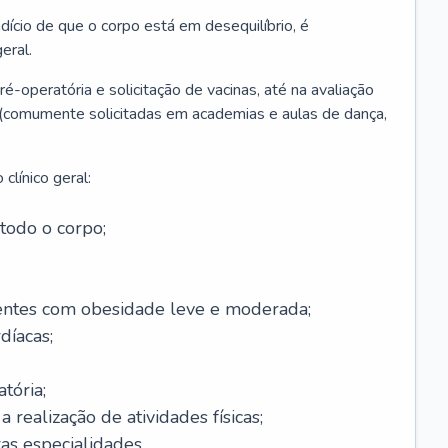
ício de que o corpo está em desequilíbrio, é
eral.
é-operatória e solicitação de vacinas, até na avaliação
as (comumente solicitadas em academias e aulas de dança,
clínico geral:
todo o corpo;
ntes com obesidade leve e moderada;
díacas;
tória;
 realização de atividades físicas;
s especialidades.