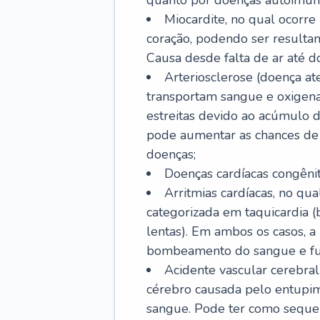
quanto por doenças autoimune
Miocardite, no qual ocorr
coração, podendo ser resultant
Causa desde falta de ar até do
Arteriosclerose (doença ate
transportam sangue e oxigena
estreitas devido ao acúmulo 
pode aumentar as chances de s
doenças;
Doenças cardíacas congênit
Arritmias cardíacas, no qua
categorizada em taquicardia (b
lentas). Em ambos os casos, 
bombeamento do sangue e fu
Acidente vascular cerebral
cérebro causada pelo entupim
sangue. Pode ter como sequel