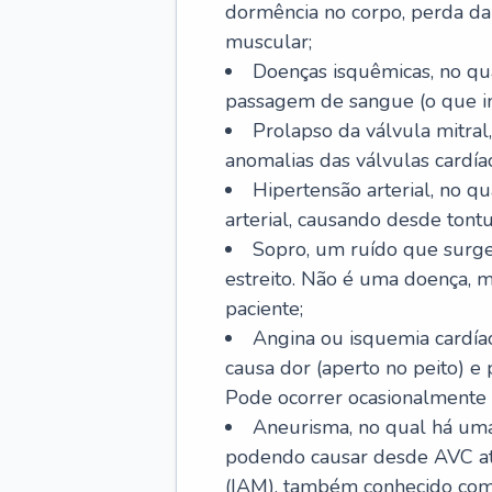
dormência no corpo, perda da 
muscular;
Doenças isquêmicas, no qua
passagem de sangue (o que inc
Prolapso da válvula mitra
anomalias das válvulas cardíac
Hipertensão arterial, no q
arterial, causando desde tontu
Sopro, um ruído que surg
estreito. Não é uma doença, m
paciente;
Angina ou isquemia cardía
causa dor (aperto no peito) e
Pode ocorrer ocasionalmente 
Aneurisma, no qual há uma
podendo causar desde AVC até
(IAM), também conhecido com