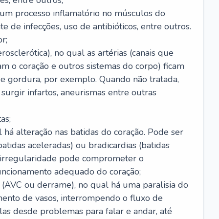
s, entre outros;
e um processo inflamatório no músculos do
e de infecções, uso de antibióticos, entre outros.
r;
rosclerótica), no qual as artérias (canais que
m o coração e outros sistemas do corpo) ficam
de gordura, por exemplo. Quando não tratada,
urgir infartos, aneurismas entre outras
as;
l há alteração nas batidas do coração. Pode ser
atidas aceleradas) ou bradicardias (batidas
a irregularidade pode comprometer o
ncionamento adequado do coração;
 (AVC ou derrame), no qual há uma paralisia do
ento de vasos, interrompendo o fluxo de
as desde problemas para falar e andar, até