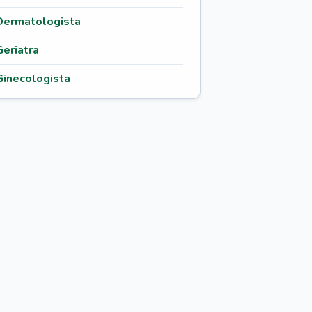
Dermatologista
Geriatra
Ginecologista