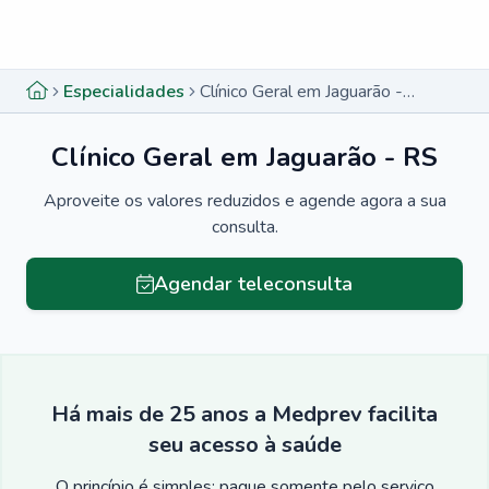
Menu lateral
Menu lateral
Especialidades
Clínico Geral em Jaguarão - RS
Clínico Geral em Jaguarão - RS
Aproveite os valores reduzidos e agende agora a sua
consulta.
Agendar teleconsulta
Há mais de 25 anos a Medprev facilita
seu acesso à saúde
O princípio é simples: pague somente pelo serviço