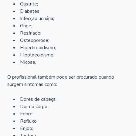
Gastrite;
Diabetes;
Infecção urinária;
Gripe;
Resfriado;
Osteoporose;
Hipertireoidismo;
Hipotireoidismo;
Micose.
O profissional também pode ser procurado quando
surgem sintomas como:
Dores de cabeça;
Dor no corpo;
Febre;
Refluxo;
Enjoo;
Tontura;