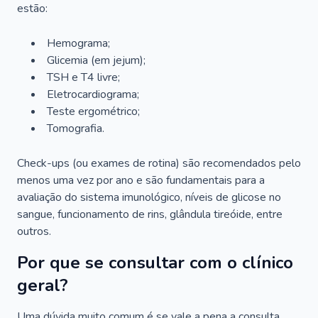
estão:
Hemograma;
Glicemia (em jejum);
TSH e T4 livre;
Eletrocardiograma;
Teste ergométrico;
Tomografia.
Check-ups (ou exames de rotina) são recomendados pelo
menos uma vez por ano e são fundamentais para a
avaliação do sistema imunológico, níveis de glicose no
sangue, funcionamento de rins, glândula tireóide, entre
outros.
Por que se consultar com o clínico
geral?
Uma dúvida muito comum é se vale a pena a consulta