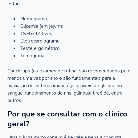
estão:
Hemograma;
Glicemia (em jejum);
TSH e T4 livre;
Eletrocardiograma;
Teste ergométrico;
Tomografia.
Check-ups (ou exames de rotina) são recomendados pelo
menos uma vez por ano e são fundamentais para a
avaliação do sistema imunológico, níveis de glicose no
sangue, funcionamento de rins, glândula tireóide, entre
outros.
Por que se consultar com o clínico
geral?
Uma dúvida muito comum é se vale a pena a consulta