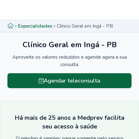
Menu lateral
Menu lateral
Especialidades
Clínico Geral em Ingá - PB
Clínico Geral em Ingá - PB
Aproveite os valores reduzidos e agende agora a sua
consulta.
Agendar teleconsulta
Há mais de 25 anos a Medprev facilita
seu acesso à saúde
O princípio é simples: pague somente pelo serviço