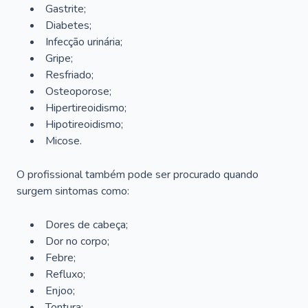
Gastrite;
Diabetes;
Infecção urinária;
Gripe;
Resfriado;
Osteoporose;
Hipertireoidismo;
Hipotireoidismo;
Micose.
O profissional também pode ser procurado quando
surgem sintomas como:
Dores de cabeça;
Dor no corpo;
Febre;
Refluxo;
Enjoo;
Tontura;