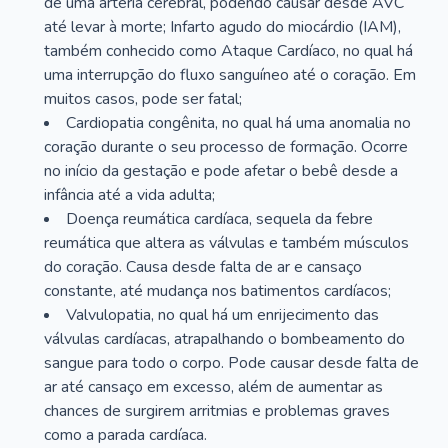
de uma artéria cerebral, podendo causar desde AVC
até levar à morte; Infarto agudo do miocárdio (IAM),
também conhecido como Ataque Cardíaco, no qual há
uma interrupção do fluxo sanguíneo até o coração. Em
muitos casos, pode ser fatal;
Cardiopatia congênita, no qual há uma anomalia no
coração durante o seu processo de formação. Ocorre
no início da gestação e pode afetar o bebê desde a
infância até a vida adulta;
Doença reumática cardíaca, sequela da febre
reumática que altera as válvulas e também músculos
do coração. Causa desde falta de ar e cansaço
constante, até mudança nos batimentos cardíacos;
Valvulopatia, no qual há um enrijecimento das
válvulas cardíacas, atrapalhando o bombeamento do
sangue para todo o corpo. Pode causar desde falta de
ar até cansaço em excesso, além de aumentar as
chances de surgirem arritmias e problemas graves
como a parada cardíaca.