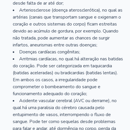
desde falta de ar até dor;
Arteriosclerose (doença aterosclerótica), no qual as
artérias (canais que transportam sangue e oxigenam o
coração e outros sistemas do corpo) ficam estreitas
devido ao acúmulo de gordura, por exemplo. Quando
não tratada, pode aumentar as chances de surgir
infartos, aneurismas entre outras doenças;
Doenças cardíacas congênitas;
Arritmias cardíacas, no qual há alteração nas batidas
do coração. Pode ser categorizada em taquicardia
(batidas aceleradas) ou bradicardias (batidas lentas).
Em ambos os casos, a irregularidade pode
comprometer o bombeamento do sangue e
funcionamento adequado do coração;
Acidente vascular cerebral (AVC ou derrame), no
qual há uma paralisia do cérebro causada pelo
entupimento de vasos, interrompendo o fluxo de
sangue. Pode ter como sequelas desde problemas
para falar e andar, até dormência no corpo, perda da