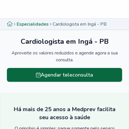
Menu lateral
Menu lateral
Especialidades
Cardiologista em Ingá - PB
Cardiologista em Ingá - PB
Aproveite os valores reduzidos e agende agora a sua
consulta.
Agendar teleconsulta
Há mais de 25 anos a Medprev facilita
seu acesso à saúde
O princípio é simples: pague somente pelo serviço