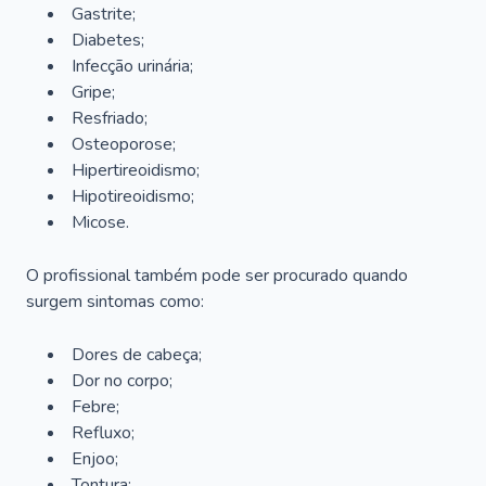
Gastrite;
Diabetes;
Infecção urinária;
Gripe;
Resfriado;
Osteoporose;
Hipertireoidismo;
Hipotireoidismo;
Micose.
O profissional também pode ser procurado quando
surgem sintomas como:
Dores de cabeça;
Dor no corpo;
Febre;
Refluxo;
Enjoo;
Tontura;