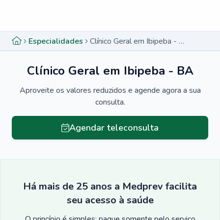
Menu lateral
Menu lateral
Especialidades
Clínico Geral em Ibipeba - BA
Clínico Geral em Ibipeba - BA
Aproveite os valores reduzidos e agende agora a sua
consulta.
Agendar teleconsulta
Há mais de 25 anos a Medprev facilita
seu acesso à saúde
O princípio é simples: pague somente pelo serviço