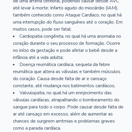
de uma artéria cerebral, podendo causar desde AVC
até levar à morte; Infarto agudo do miocárdio (IAM),
também conhecido como Ataque Cardíaco, no qual há
uma interrupção do fluxo sanguíneo até o coração. Em
muitos casos, pode ser fatal;
Cardiopatia congênita, no qual há uma anomalia no
coração durante o seu processo de formação. Ocorre
no início da gestação e pode afetar o bebê desde a
infância até a vida adulta;
Doença reumática cardíaca, sequela da febre
reumática que altera as válvulas e também músculos
do coração. Causa desde falta de ar e cansaço
constante, até mudança nos batimentos cardíacos;
Valvulopatia, no qual há um enrijecimento das
válvulas cardíacas, atrapalhando o bombeamento do
sangue para todo o corpo. Pode causar desde falta de
ar até cansaço em excesso, além de aumentar as
chances de surgirem arritmias e problemas graves
como a parada cardíaca.