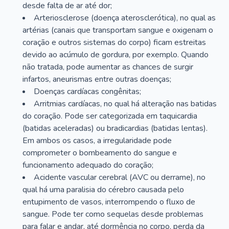
desde falta de ar até dor;
Arteriosclerose (doença aterosclerótica), no qual as
artérias (canais que transportam sangue e oxigenam o
coração e outros sistemas do corpo) ficam estreitas
devido ao acúmulo de gordura, por exemplo. Quando
não tratada, pode aumentar as chances de surgir
infartos, aneurismas entre outras doenças;
Doenças cardíacas congênitas;
Arritmias cardíacas, no qual há alteração nas batidas
do coração. Pode ser categorizada em taquicardia
(batidas aceleradas) ou bradicardias (batidas lentas).
Em ambos os casos, a irregularidade pode
comprometer o bombeamento do sangue e
funcionamento adequado do coração;
Acidente vascular cerebral (AVC ou derrame), no
qual há uma paralisia do cérebro causada pelo
entupimento de vasos, interrompendo o fluxo de
sangue. Pode ter como sequelas desde problemas
para falar e andar, até dormência no corpo, perda da