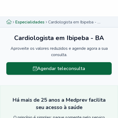
Menu lateral
Menu lateral
Especialidades
Cardiologista em Ibipeba - BA
Cardiologista em Ibipeba - BA
Aproveite os valores reduzidos e agende agora a sua
consulta.
Agendar teleconsulta
Há mais de 25 anos a Medprev facilita
seu acesso à saúde
O princípio é simples: pague somente pelo serviço