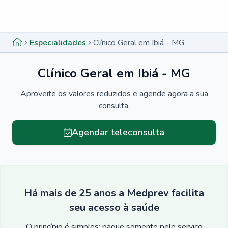
Menu lateral
Menu lateral
Especialidades
Clínico Geral em Ibiá - MG
Clínico Geral em Ibiá - MG
Aproveite os valores reduzidos e agende agora a sua
consulta.
Agendar teleconsulta
Há mais de 25 anos a Medprev facilita
seu acesso à saúde
O princípio é simples: pague somente pelo serviço