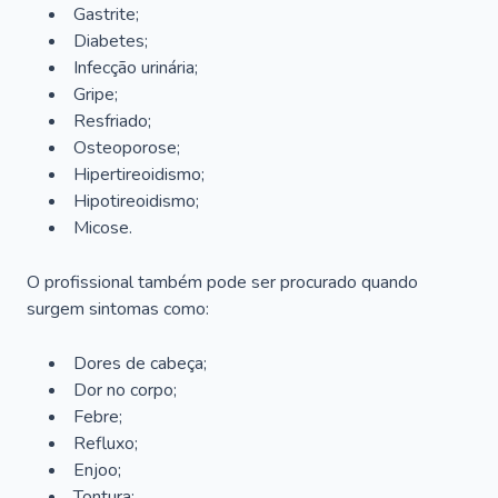
Gastrite;
Diabetes;
Infecção urinária;
Gripe;
Resfriado;
Osteoporose;
Hipertireoidismo;
Hipotireoidismo;
Micose.
O profissional também pode ser procurado quando
surgem sintomas como:
Dores de cabeça;
Dor no corpo;
Febre;
Refluxo;
Enjoo;
Tontura;