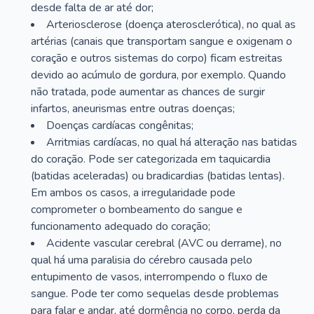
desde falta de ar até dor;
Arteriosclerose (doença aterosclerótica), no qual as
artérias (canais que transportam sangue e oxigenam o
coração e outros sistemas do corpo) ficam estreitas
devido ao acúmulo de gordura, por exemplo. Quando
não tratada, pode aumentar as chances de surgir
infartos, aneurismas entre outras doenças;
Doenças cardíacas congênitas;
Arritmias cardíacas, no qual há alteração nas batidas
do coração. Pode ser categorizada em taquicardia
(batidas aceleradas) ou bradicardias (batidas lentas).
Em ambos os casos, a irregularidade pode
comprometer o bombeamento do sangue e
funcionamento adequado do coração;
Acidente vascular cerebral (AVC ou derrame), no
qual há uma paralisia do cérebro causada pelo
entupimento de vasos, interrompendo o fluxo de
sangue. Pode ter como sequelas desde problemas
para falar e andar, até dormência no corpo, perda da