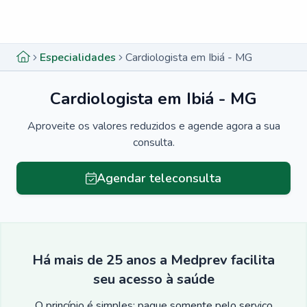
Menu lateral
Menu lateral
Especialidades
Cardiologista em Ibiá - MG
Cardiologista em Ibiá - MG
Aproveite os valores reduzidos e agende agora a sua
consulta.
Agendar teleconsulta
Há mais de 25 anos a Medprev facilita
seu acesso à saúde
O princípio é simples: pague somente pelo serviço