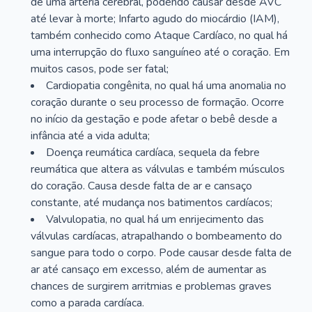
de uma artéria cerebral, podendo causar desde AVC
até levar à morte; Infarto agudo do miocárdio (IAM),
também conhecido como Ataque Cardíaco, no qual há
uma interrupção do fluxo sanguíneo até o coração. Em
muitos casos, pode ser fatal;
Cardiopatia congênita, no qual há uma anomalia no
coração durante o seu processo de formação. Ocorre
no início da gestação e pode afetar o bebê desde a
infância até a vida adulta;
Doença reumática cardíaca, sequela da febre
reumática que altera as válvulas e também músculos
do coração. Causa desde falta de ar e cansaço
constante, até mudança nos batimentos cardíacos;
Valvulopatia, no qual há um enrijecimento das
válvulas cardíacas, atrapalhando o bombeamento do
sangue para todo o corpo. Pode causar desde falta de
ar até cansaço em excesso, além de aumentar as
chances de surgirem arritmias e problemas graves
como a parada cardíaca.