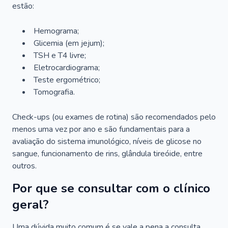
estão:
Hemograma;
Glicemia (em jejum);
TSH e T4 livre;
Eletrocardiograma;
Teste ergométrico;
Tomografia.
Check-ups (ou exames de rotina) são recomendados pelo
menos uma vez por ano e são fundamentais para a
avaliação do sistema imunológico, níveis de glicose no
sangue, funcionamento de rins, glândula tireóide, entre
outros.
Por que se consultar com o clínico
geral?
Uma dúvida muito comum é se vale a pena a consulta