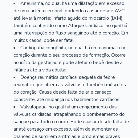
Aneurisma, no qual há uma dilatação em excesso
de uma artéria cerebral, podendo causar desde AVC
até levar à morte; Infarto agudo do miocárdio (IAM),
também conhecido como Ataque Cardíaco, no qual há
uma interrupção do fluxo sanguíneo até o coração. Em
muitos casos, pode ser fatal;
Cardiopatia congênita, no qual há uma anomalia no
coração durante o seu processo de formação. Ocorre
no início da gestação e pode afetar o bebê desde a
infância até a vida adulta;
Doença reumática cardíaca, sequela da febre
reumática que altera as válvulas e também músculos
do coração. Causa desde falta de ar e cansaço
constante, até mudança nos batimentos cardíacos;
Valvulopatia, no qual há um enrijecimento das
válvulas cardíacas, atrapalhando o bombeamento do
sangue para todo o corpo. Pode causar desde falta de
ar até cansaço em excesso, além de aumentar as
chances de surgirem arritmias e problemas graves