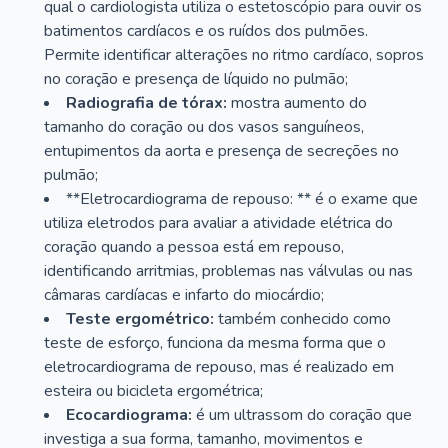
qual o cardiologista utiliza o estetoscópio para ouvir os
batimentos cardíacos e os ruídos dos pulmões.
Permite identificar alterações no ritmo cardíaco, sopros
no coração e presença de líquido no pulmão;
Radiografia de tórax:
mostra aumento do
tamanho do coração ou dos vasos sanguíneos,
entupimentos da aorta e presença de secreções no
pulmão;
**Eletrocardiograma de repouso: ** é o exame que
utiliza eletrodos para avaliar a atividade elétrica do
coração quando a pessoa está em repouso,
identificando arritmias, problemas nas válvulas ou nas
câmaras cardíacas e infarto do miocárdio;
Teste ergométrico:
também conhecido como
teste de esforço, funciona da mesma forma que o
eletrocardiograma de repouso, mas é realizado em
esteira ou bicicleta ergométrica;
Ecocardiograma:
é um ultrassom do coração que
investiga a sua forma, tamanho, movimentos e