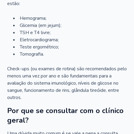
estão:
Hemograma;
Glicemia (em jejum);
TSH e T4 livre;
Eletrocardiograma;
Teste ergométrico;
Tomografia.
Check-ups (ou exames de rotina) são recomendados pelo
menos uma vez por ano e são fundamentais para a
avaliação do sistema imunológico, níveis de glicose no
sangue, funcionamento de rins, glândula tireóide, entre
outros.
Por que se consultar com o clínico
geral?
Uma dúvida muito comum é se vale a pena a consulta