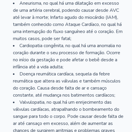
Aneurisma, no qual há uma dilatação em excesso
de uma artéria cerebral, podendo causar desde AVC
até levar à morte; Infarto agudo do miocárdio (IAM),
também conhecido como Ataque Cardíaco, no qual há
uma interrupção do fluxo sanguíneo até o coração. Em
muitos casos, pode ser fatal;
Cardiopatia congênita, no qual há uma anomalia no
coração durante o seu processo de formação. Ocorre
no início da gestação e pode afetar o bebê desde a
infância até a vida adulta;
Doença reumática cardíaca, sequela da febre
reumática que altera as válvulas e também músculos
do coração. Causa desde falta de ar e cansaço
constante, até mudança nos batimentos cardíacos;
Valvulopatia, no qual há um enrijecimento das
válvulas cardíacas, atrapalhando o bombeamento do
sangue para todo o corpo. Pode causar desde falta de
ar até cansaço em excesso, além de aumentar as
chances de surgirem arritmias e problemas graves