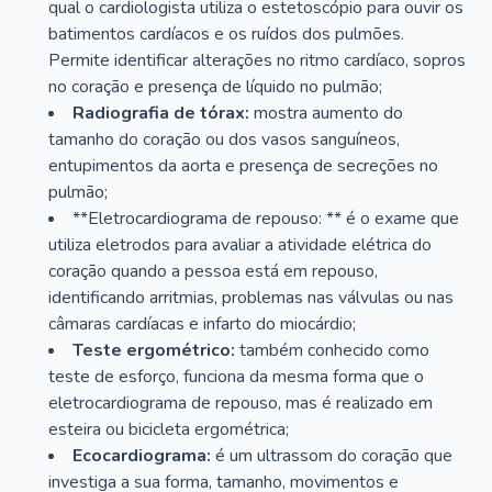
qual o cardiologista utiliza o estetoscópio para ouvir os
batimentos cardíacos e os ruídos dos pulmões.
Permite identificar alterações no ritmo cardíaco, sopros
no coração e presença de líquido no pulmão;
Radiografia de tórax:
mostra aumento do
tamanho do coração ou dos vasos sanguíneos,
entupimentos da aorta e presença de secreções no
pulmão;
**Eletrocardiograma de repouso: ** é o exame que
utiliza eletrodos para avaliar a atividade elétrica do
coração quando a pessoa está em repouso,
identificando arritmias, problemas nas válvulas ou nas
câmaras cardíacas e infarto do miocárdio;
Teste ergométrico:
também conhecido como
teste de esforço, funciona da mesma forma que o
eletrocardiograma de repouso, mas é realizado em
esteira ou bicicleta ergométrica;
Ecocardiograma:
é um ultrassom do coração que
investiga a sua forma, tamanho, movimentos e