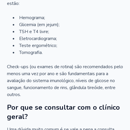
estão:
Hemograma;
Glicemia (em jejum);
TSH e T4 livre;
Eletrocardiograma;
Teste ergométrico;
Tomografia.
Check-ups (ou exames de rotina) são recomendados pelo
menos uma vez por ano e são fundamentais para a
avaliação do sistema imunológico, níveis de glicose no
sangue, funcionamento de rins, glândula tireóide, entre
outros.
Por que se consultar com o clínico
geral?
Uma dúvida muito comum é se vale a pena a consulta