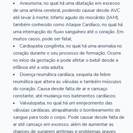
Aneurisma, no qual há uma dilatação em excesso
de uma artéria cerebral, podendo causar desde AVC
até levar à morte; Infarto agudo do miocárdio (IAM),
também conhecido como Ataque Cardíaco, no qual há
uma interrupção do fluxo sanguíneo até o coração. Em
muitos casos, pode ser fatal;
Cardiopatia congênita, no qual há uma anomalia no
coração durante o seu processo de formação. Ocorre
no início da gestação e pode afetar o bebê desde a
infância até a vida adulta;
Doença reumática cardíaca, sequela da febre
reumática que altera as válvulas e também músculos
do coração. Causa desde falta de ar e cansaço
constante, até mudança nos batimentos cardíacos;
Valvulopatia, no qual há um enrijecimento das
válvulas cardíacas, atrapalhando o bombeamento do
sangue para todo o corpo. Pode causar desde falta de
ar até cansaço em excesso, além de aumentar as
chances de surgirem arritmias e problemas graves