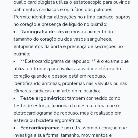
qual o cardiologista utiliza o estetoscópio para ouvir os
batimentos cardíacos e os ruídos dos pulmões.
Permite identificar alterações no ritmo cardíaco, sopros
no coração e presença de líquido no pulmão;
Radiografia de tórax:
mostra aumento do
tamanho do coração ou dos vasos sanguíneos,
entupimentos da aorta e presença de secreções no
pulmão;
**Eletrocardiograma de repouso: ** é o exame que
utiliza eletrodos para avaliar a atividade elétrica do
coração quando a pessoa está em repouso,
identificando arritmias, problemas nas válvulas ou nas
câmaras cardíacas e infarto do miocárdio;
Teste ergométrico:
também conhecido como
teste de esforço, funciona da mesma forma que o
eletrocardiograma de repouso, mas é realizado em
esteira ou bicicleta ergométrica;
Ecocardiograma:
é um ultrassom do coração que
investiga a sua forma, tamanho, movimentos e