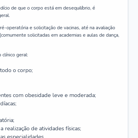
ício de que o corpo está em desequilíbrio, é
eral.
é-operatória e solicitação de vacinas, até na avaliação
as (comumente solicitadas em academias e aulas de dança,
clínico geral:
todo o corpo;
ntes com obesidade leve e moderada;
díacas;
tória;
 realização de atividades físicas;
s especialidades.