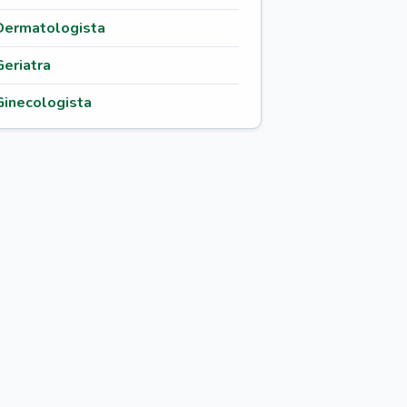
Dermatologista
Geriatra
Ginecologista