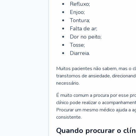
Refluxo;
Enjoo;
Tontura;
Falta de ar;
Dor no peito;
Tosse;
Diarreia.
Muitos pacientes não sabem, mas o cl
transtornos de ansiedade, direcionand
necessário.
É muito comum a procura por esse pr
clínico pode realizar o acompanhament
Procurar um mesmo médico ajuda a agil
consistente.
Quando procurar o clín