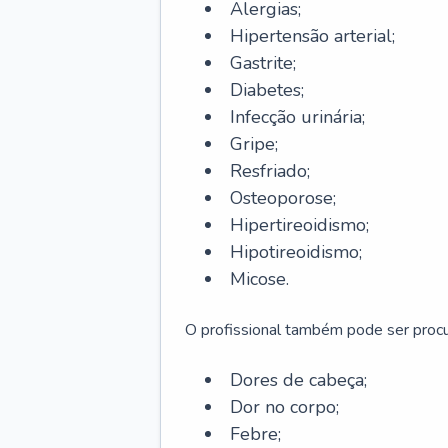
Alergias;
Hipertensão arterial;
Gastrite;
Diabetes;
Infecção urinária;
Gripe;
Resfriado;
Osteoporose;
Hipertireoidismo;
Hipotireoidismo;
Micose.
O profissional também pode ser pro
Dores de cabeça;
Dor no corpo;
Febre;