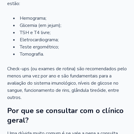
estão:
Hemograma;
Glicemia (em jejum);
TSH e T4 livre;
Eletrocardiograma;
Teste ergométrico;
Tomografia.
Check-ups (ou exames de rotina) são recomendados pelo
menos uma vez por ano e são fundamentais para a
avaliação do sistema imunológico, níveis de glicose no
sangue, funcionamento de rins, glândula tireóide, entre
outros.
Por que se consultar com o clínico
geral?
Uma dúvida muito comum é se vale a pena a consulta