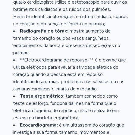
qual o cardiologista utiliza o estetoscópio para ouvir os
batimentos cardíacos e os ruídos dos pulmões.
Permite identificar alterações no ritmo cardíaco, sopros
no coração e presença de líquido no pulmão;
Radiografia de tórax:
mostra aumento do
tamanho do coração ou dos vasos sanguíneos,
entupimentos da aorta e presença de secreções no
pulmão;
**Eletrocardiograma de repouso: ** é o exame que
utiliza eletrodos para avaliar a atividade elétrica do
coração quando a pessoa está em repouso,
identificando arritmias, problemas nas válvulas ou nas
câmaras cardíacas e infarto do miocárdio;
Teste ergométrico:
também conhecido como
teste de esforço, funciona da mesma forma que o
eletrocardiograma de repouso, mas é realizado em
esteira ou bicicleta ergométrica;
Ecocardiograma:
é um ultrassom do coração que
investiga a sua forma, tamanho, movimentos e