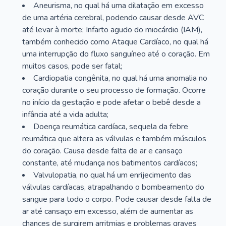
Aneurisma, no qual há uma dilatação em excesso
de uma artéria cerebral, podendo causar desde AVC
até levar à morte; Infarto agudo do miocárdio (IAM),
também conhecido como Ataque Cardíaco, no qual há
uma interrupção do fluxo sanguíneo até o coração. Em
muitos casos, pode ser fatal;
Cardiopatia congênita, no qual há uma anomalia no
coração durante o seu processo de formação. Ocorre
no início da gestação e pode afetar o bebê desde a
infância até a vida adulta;
Doença reumática cardíaca, sequela da febre
reumática que altera as válvulas e também músculos
do coração. Causa desde falta de ar e cansaço
constante, até mudança nos batimentos cardíacos;
Valvulopatia, no qual há um enrijecimento das
válvulas cardíacas, atrapalhando o bombeamento do
sangue para todo o corpo. Pode causar desde falta de
ar até cansaço em excesso, além de aumentar as
chances de surgirem arritmias e problemas graves