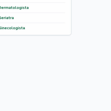
Dermatologista
Geriatra
Ginecologista