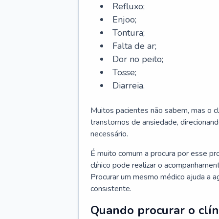
Refluxo;
Enjoo;
Tontura;
Falta de ar;
Dor no peito;
Tosse;
Diarreia.
Muitos pacientes não sabem, mas o cl
transtornos de ansiedade, direcionand
necessário.
É muito comum a procura por esse pr
clínico pode realizar o acompanhament
Procurar um mesmo médico ajuda a agil
consistente.
Quando procurar o clín