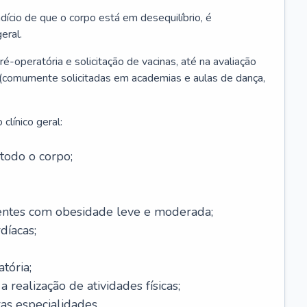
ício de que o corpo está em desequilíbrio, é
eral.
é-operatória e solicitação de vacinas, até na avaliação
as (comumente solicitadas em academias e aulas de dança,
clínico geral:
todo o corpo;
ntes com obesidade leve e moderada;
díacas;
tória;
 realização de atividades físicas;
s especialidades.