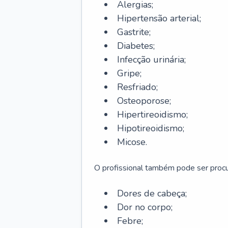
Alergias;
Hipertensão arterial;
Gastrite;
Diabetes;
Infecção urinária;
Gripe;
Resfriado;
Osteoporose;
Hipertireoidismo;
Hipotireoidismo;
Micose.
O profissional também pode ser pro
Dores de cabeça;
Dor no corpo;
Febre;