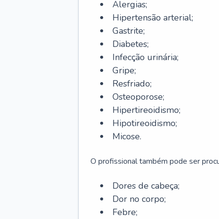
Alergias;
Hipertensão arterial;
Gastrite;
Diabetes;
Infecção urinária;
Gripe;
Resfriado;
Osteoporose;
Hipertireoidismo;
Hipotireoidismo;
Micose.
O profissional também pode ser pro
Dores de cabeça;
Dor no corpo;
Febre;