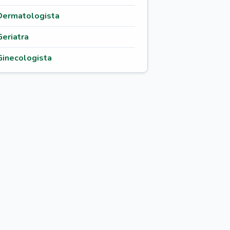
Dermatologista
Geriatra
Ginecologista