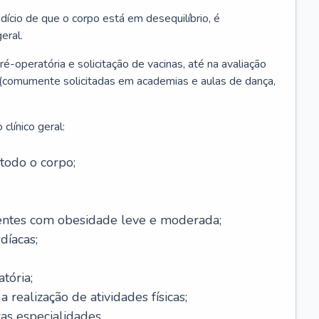
ício de que o corpo está em desequilíbrio, é
eral.
é-operatória e solicitação de vacinas, até na avaliação
as (comumente solicitadas em academias e aulas de dança,
clínico geral:
todo o corpo;
ntes com obesidade leve e moderada;
díacas;
tória;
 realização de atividades físicas;
s especialidades.