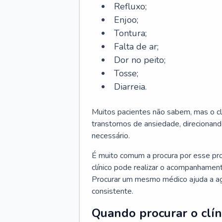
Refluxo;
Enjoo;
Tontura;
Falta de ar;
Dor no peito;
Tosse;
Diarreia.
Muitos pacientes não sabem, mas o cl
transtornos de ansiedade, direcionand
necessário.
É muito comum a procura por esse pr
clínico pode realizar o acompanhament
Procurar um mesmo médico ajuda a agil
consistente.
Quando procurar o clín