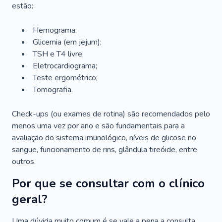
estão:
Hemograma;
Glicemia (em jejum);
TSH e T4 livre;
Eletrocardiograma;
Teste ergométrico;
Tomografia.
Check-ups (ou exames de rotina) são recomendados pelo
menos uma vez por ano e são fundamentais para a
avaliação do sistema imunológico, níveis de glicose no
sangue, funcionamento de rins, glândula tireóide, entre
outros.
Por que se consultar com o clínico
geral?
Uma dúvida muito comum é se vale a pena a consulta