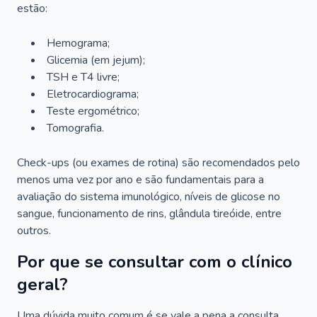
estão:
Hemograma;
Glicemia (em jejum);
TSH e T4 livre;
Eletrocardiograma;
Teste ergométrico;
Tomografia.
Check-ups (ou exames de rotina) são recomendados pelo
menos uma vez por ano e são fundamentais para a
avaliação do sistema imunológico, níveis de glicose no
sangue, funcionamento de rins, glândula tireóide, entre
outros.
Por que se consultar com o clínico
geral?
Uma dúvida muito comum é se vale a pena a consulta